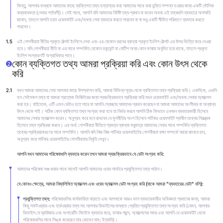
কিন্তু, আপনার মাধ্যমে আমাদের কাছে ব্যক্তিগত তথ্য হস্তান্তর করা আমাদের সাথে করা চুক্তি সম্পন্ন হওয়ার জন্য একটি মৌলিক
বাধ্যবাধকতা (সেবার শর্তাবলী)। সেই সাথে, আপনি যদি আমাদের নির্দিষ্ট তথ্য প্রদান না করেন অথবা এই তথ্যগুলি ব্যবহারে অসম্মতি
জানান, তাহলে আপনি হয়ত ওয়েবসাইট এবং/অথবা সেবা ব্যবহার করতে পারবেন না বা শুধু একটি সীমিত পরিমাণে ব্যবহার করতে
পারবেন।
1.5
এই গোপনীয়তা নীতির প্রকৃত টেক্সট ইংলিশে লেখা এবং এর যেকোন ধরনের ব্যাখ্যা প্রকৃত ইংলিশ টেক্সট এর উপর ভিত্তি করে দেওয়া
হবে। যদি গোপনীয়তা নীতি বা এর সাথে সম্পর্কিত যেকোন ডকুমেন্ট বা নোটিশ অন্য কোন ভাষায় অনূদিত হয়ে থাকে, তাহলে প্রকৃত
ইংলিশ সংস্করণটি অগ্রাধিকার পাবে।
কোন ব্যক্তিগত তথ্য আমরা প্রক্রিয়া করি এবং কোন উৎস থেকে
2
করি
2.1
যখন আমরা আমাদের সেবা আপনার কাছে উপস্থাপন করি, আমরা বিভিন্ন সূত্র থেকে ব্যক্তিগত তথ্য প্রক্রিয়া করি। একদিকে, এগুলি
হল সেইসকল তথ্য যা আমরা প্রত্যেক ভিজিটরের জন্য স্বয়ংক্রিয়ভাবে প্রক্রিয়া করি যখন ওয়েবসাইট এবং/অথবা সেবায় অ্যাক্সেস
করা হয়। যাইহোক, এটি এমন ডেটাও হতে পারে যা আপনি স্বেচ্ছায় আমাদের প্রদান করেছেন বা আমরা আমাদের অংশীদার বা অন্যান্য
উৎস থেকে পাই। সঠিক কোন ব্যক্তিগত তথ্য সংগ্রহ করা হবে তা নির্ভর করবে আপনি ঠিক কিভাবে একজন ব্যবহারকারী হিসেবে
আমাদের সেবায় অ্যাক্সেস করেন। অনুগ্রহ করে মনে রাখবেন যে মূলনীতির অংশ হিসেবে পার্টনার ওয়েবসাইট স্বাধীন তথ্যের নিয়ন্ত্রক
হিসেবে তথ্য প্রক্রিয়া করবে। এর অর্থ: গোপনীয়তা নীতিতে প্রদত্ত ব্যাখ্যা শুধুমাত্র আমাদের সেবার সাথে সম্পর্কিত ব্যক্তিগত
তথ্যের প্রক্রিয়াকরণের সাথে সম্পর্কিত। আপনি যদি নিজ নিজ পার্টনার ওয়েবসাইটের গোপনীয়তা রক্ষা সম্পর্কে আরো জানতে চান,
অনুগ্রহ করে পার্টনার ওয়েবসাইটের গোপনীয়তার বিবৃতি দেখুন।
আপনি যখন আমাদের পরিষেবাগুলি ব্যবহার করেন তখন আমরা স্বয়ংক্রিয়ভাবে যে ডেটা সংগ্রহ করি:
আমাদের পরিষেবা লঞ্চ করার সাথে সাথেই আপনি আমাদের ওয়েব সার্ভারে প্রযুক্তিগত তথ্য পাঠান।
যে কোনও ক্ষেত্রে, আমরা নিম্নলিখিত অ্যাক্সেস এবং ওয়েব অ্যাক্সেস ডেটা সংগ্রহ করি (যাকে আমরা "ব্যবহারের ডেটা" বলি):
প্রযুক্তিগত তথ্য:
পরিষেবাগুলির কার্যকারিতা বাড়াতে এবং আপনাকে আরও ভাল ব্যবহারকারীর অভিজ্ঞতা প্রদানের জন্য, আমরা
কিছু সফটওয়্যার এবং হার্ডওয়্যার তথ্য সহ আপনার ডিভাইসের মাধ্যমে প্রেরিত প্রযুক্তিগত তথ্য সংগ্রহ করি (যেমন, আপনার
ডিভাইস যে ব্রাউজার এবং অপারেটিং সিস্টেম ব্যবহার করে, ভাষার পছন্দ, অ্যাক্সেসের সময় এবং আপনি যে ওয়েবসাইট থেকে
পরিষেবাগুলির সাথে লিঙ্ক করেছেন তার ডোমেন নাম; ইত্যাদি)।