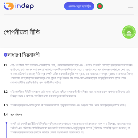
একজন এজেন্ট হয়ে উঠুন
Android-এর অ্যাপ ডাউনলোড করুন
গোপনীয়তা নীতি
সাধারণ নিয়মাবলী
1
1.1
এই গোপনীয়তা নীতি আমাদের ওয়েবসাইটের সেবা, ওয়েবসাইটের সাবপেইজ এবং এর সাথে সম্পর্কিত ডোমেইন ব্যবহারের সময় আপনার
ব্যক্তিগত তথ্য প্রসেস করা সম্পর্কে আপনাকে একটি ওভারভিউ প্রদান করবে। অনুগ্রহ করে মনে রাখবেন যে আমাদের সেবা হয়ত
অনলাইন রিসোর্স এর মধ্যে সিন্নিবদ্ধ, যেগুলি চালিত হয় স্বাধীন তৃতীয় পক্ষ দ্বারা, যারা আমাদের সেবাসমূহ ব্যবহার করে তাদের নিজস্ব
ওয়েবসাইট বা অ্যাপ্লিকেশনে নিজস্ব ওয়েব সুবিধা সম্পূর্ণ করতে, যার মাঝে কোনও সীমা ছাড়াই অন্তর্ভূক্ত রয়েছে তৃতীয় পক্ষের
সোশ্যাল মিডিয়া প্ল্যাটফর্মগুলি, এবং বিপরীতটাও সত্যি।
1.2
এই গোপনীয়তা নীতিটি আপনাকে ডেটা সুরক্ষা আইনের অধীনে আপনার কী কী অধিকার আছে তা জানায় এবং আপনার ব্যক্তিগত ডেটা
নিয়ন্ত্রণ করার ও আপনার গোপনীয়তা রক্ষা করার সম্ভাবনার বিষয়ে জানায়।
1.3
আপনার ব্যক্তিগত ডেটার সুরক্ষা নিশ্চিত করতে আমরা প্রযুক্তিগতভাবে এবং সংস্থার তরফ থেকে বিভিন্ন ব্যবস্থা নিয়ে থাকি।
1.4
মনে রাখবেন:
আপনি এই গোপনীয়তা নীতিতে উল্লিখিত ব্যক্তিগত তথ্য আমাদের প্রদান করতে আইনগতভাবে বাধ্য নন। বিশেষত, আমাদের সেবার
শর্তাবলী এবং পরিষেবার শর্তাবলীতে সম্মত হয়ে আপনি আমাদের সাথে যে চুক্তিমূলক সম্পর্ক (পরিষেবার শর্তাবলী) প্রবেশ করেছেন, তা
আপনার ব্যক্তিগত তথ্য প্রদানের ব্যাপারে কোনো বাধ্যবাধকতা আরোপ করে না।