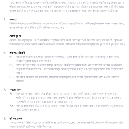
যে জয় কখনই সুনিশ্চিত নয়, জুয়া খেলা আসক্তিতে পরিণত হতে পারে এবং তাদেরকে অবশ্যই কেবল সেই অর্থ দিয়ে জুয়া খেলতে হবে যে
পরিমাণ তারা হারতে সক্ষম, এবং কখনও ধার করা টাকায় জুয়া খেলা উচিত নয়। তাদের নিজেদেরকে তাদের জয়ের উপর একটি সীমাবদ্ধতা
আরোপ করা উচিত, এবং যখন তারা ক্লান্ত থাকে বা অ্যালকোহল বা ওষুধের প্রভাবে থাকে, তখন কখনোই জুয়া খেলা উচিত নয়।
স্বচ্ছতা
ডিজিটাল বিকল্পের যেকোনো বিবরণ বা আমাদের পণ্য এবং পরিষেবার অন্যান্য বিবরণ যা আপনি ক্লায়েন্টদের জন্য প্রদান করেন তা বিশদ,
ন্যায্য, পরিষ্কার হওয়া উচিত এবং বিভ্রান্তিকর হওয়া যাবে না।
কোনো ঘুষ নয়
যেকোনও ইন-কাইন্ড সুবিধা এবং/অথবা আর্থিক পেমেন্ট সহ কোনো রূপেই কোনো ঘুষ দেওয়া যাবে না বা গ্রহণ করা যাবে না। ঘুষের এই
নিষেধাজ্ঞার মধ্যে রয়েছে সরকারী কর্মকর্তা এবং/অথবা বেসরকারী সেক্টরে দায়িত্বশীল পদে থাকা ব্যক্তিদের ঘুষ দেওয়া বা ঘুষ গ্রহণ করা।
অর্থ পাচার বিরোধী
6.1
আমরা আমাদের পণ্য বা পেমেন্ট সুবিধাগুলিকে অর্থ পাচার, সন্ত্রাসী কাজে অর্থায়ন বা অন্য কোন অপরাধমূলক কার্যকলাপের
সুবিধার্থে ব্যবহার করার অনুমতি দিই না।
6.2
আপনি যদি সন্দেহ করেন যে একজন ক্লায়েন্ট অসাধুভাবে অর্জিত অর্থ ব্যবহার করছে, তাহলে আপনাকে অবশ্যই যত তাড়াতাড়ি
সম্ভব আমাদের জানাতে হবে। এই ধরনের ক্ষেত্রে, আমরা ক্লায়েন্টের অবস্থা এবং ব্যাকগ্রাউন্ড পরীক্ষা করার সিদ্ধান্ত নিতে
পারি।
6.3
যদি আমরা আপনাকে এটি করতে বলি, তাহলে আপনি ক্লায়েন্টদের উপর আপনার গ্রাহককে জানুন (KYC) চেক পরিচালনা
করবেন।
স্বার্থের দ্বন্দ্ব
7.1
আপনাকে অবশ্যই স্বার্থের দ্বন্দ্ব এড়িয়ে চলতে হবে। উদাহরণ স্বরূপ, আপনি আমাদের সাথে প্রত্যক্ষ বা পরোক্ষভাবে
প্রতিদ্বন্দ্বিতা করবেন না বা আমাদের সাথে আপনার সম্পর্কের ফলে আপনি যে জ্ঞান অর্জন করেছেন তা অন্য কাউকে আমাদের
সাথে প্রতিদ্বন্দ্বিতা করতে সাহায্য করার জন্য ব্যবহার করবেন না।
7.2
আপনার কাজের সময় যদি কোনো প্রকৃত বা সম্ভাব্য স্বার্থের দ্বন্দ্ব দেখা দেয়, তাহলে আপনাকে যত তাড়াতাড়ি সম্ভব আমাদের
কাছে রিপোর্ট করতে হবে।
বই এবং রেকর্ড
আপনাকে অবশ্যই নিশ্চিত করতে হবে যে আপনি সমস্ত রেকর্ড পূরণ করেছেন, যা আপনার ব্যবসায়িক লেনদেনকে সঠিকভাবে এবং যতটা
প্রয়োজন ততটা বিস্তারিতভাবে প্রতিফলিত করে।