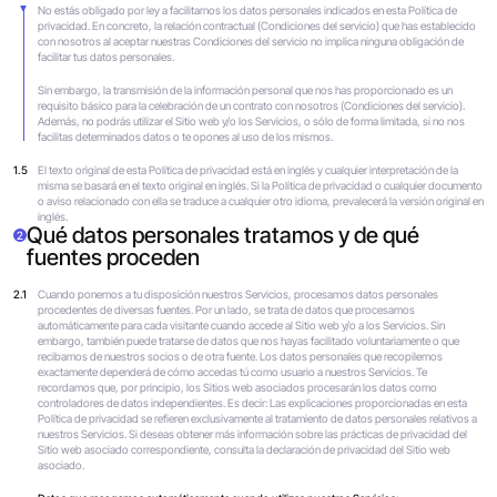
No estás obligado por ley a facilitarnos los datos personales indicados en esta Política de
privacidad. En concreto, la relación contractual (Condiciones del servicio) que has establecido
con nosotros al aceptar nuestras Condiciones del servicio no implica ninguna obligación de
facilitar tus datos personales.
Sin embargo, la transmisión de la información personal que nos has proporcionado es un
requisito básico para la celebración de un contrato con nosotros (Condiciones del servicio).
Además, no podrás utilizar el Sitio web y/o los Servicios, o sólo de forma limitada, si no nos
facilitas determinados datos o te opones al uso de los mismos.
1.5
El texto original de esta Política de privacidad está en inglés y cualquier interpretación de la
misma se basará en el texto original en inglés. Si la Política de privacidad o cualquier documento
o aviso relacionado con ella se traduce a cualquier otro idioma, prevalecerá la versión original en
inglés.
Qué datos personales tratamos y de qué
2
fuentes proceden
2.1
Cuando ponemos a tu disposición nuestros Servicios, procesamos datos personales
procedentes de diversas fuentes. Por un lado, se trata de datos que procesamos
automáticamente para cada visitante cuando accede al Sitio web y/o a los Servicios. Sin
embargo, también puede tratarse de datos que nos hayas facilitado voluntariamente o que
recibamos de nuestros socios o de otra fuente. Los datos personales que recopilemos
exactamente dependerá de cómo accedas tú como usuario a nuestros Servicios. Te
recordamos que, por principio, los Sitios web asociados procesarán los datos como
controladores de datos independientes. Es decir: Las explicaciones proporcionadas en esta
Política de privacidad se refieren exclusivamente al tratamiento de datos personales relativos a
nuestros Servicios. Si deseas obtener más información sobre las prácticas de privacidad del
Sitio web asociado correspondiente, consulta la declaración de privacidad del Sitio web
asociado.