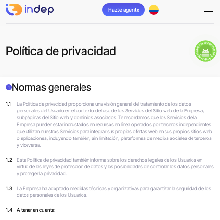
Hazte agente
descarga la aplicación para Android
Política de privacidad
Normas generales
1
1.1
La Política de privacidad proporciona una visión general del tratamiento de los datos
personales del Usuario en el contexto del uso de los Servicios del Sitio web de la Empresa,
subpáginas del Sitio web y dominios asociados. Te recordamos que los Servicios de la
Empresa pueden estar incrustados en recursos en línea operados por terceros independientes
que utilizan nuestros Servicios para integrar sus propias ofertas web en sus propios sitios web
o aplicaciones, incluyendo también, sin limitación, plataformas de medios sociales de terceros
y viceversa.
1.2
Esta Política de privacidad también informa sobre los derechos legales de los Usuarios en
virtud de las leyes de protección de datos y las posibilidades de controlar los datos personales
y proteger la privacidad.
1.3
La Empresa ha adoptado medidas técnicas y organizativas para garantizar la seguridad de los
datos personales de los Usuarios.
1.4
A tener en cuenta: