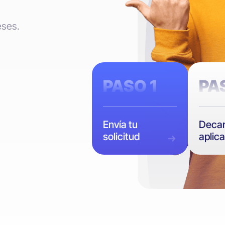
eses.
PASO 1
PA
Envía tu
Decar
solicitud
aplic