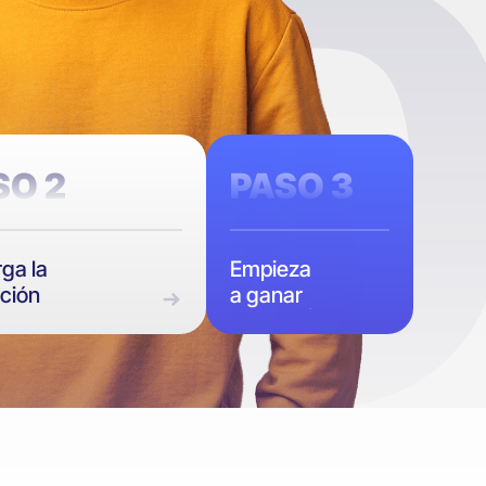
SO 2
PASO 3
ga la
Empieza
ación
a ganar