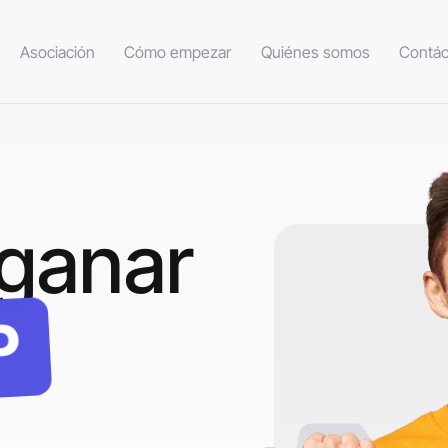
Asociación
Cómo empezar
Quiénes somos
Contác
ganar
P