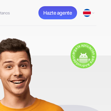
Hazte agente
tanos
descarga la aplicación para Android.