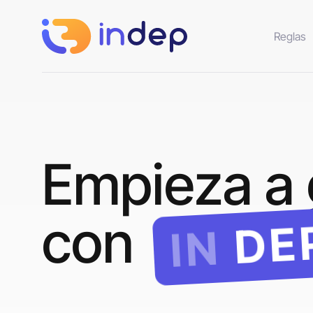
Reglas
Empieza a 
con
DE
IN