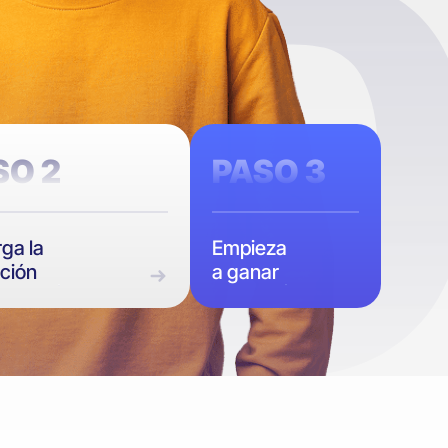
SO 2
PASO 3
ga la
Empieza
ación
a ganar