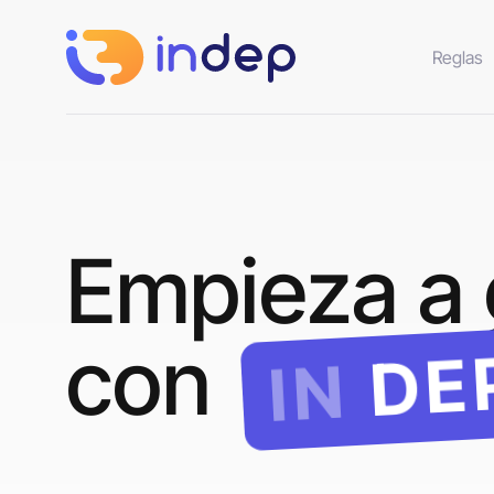
Reglas
Empieza a 
con
DE
IN