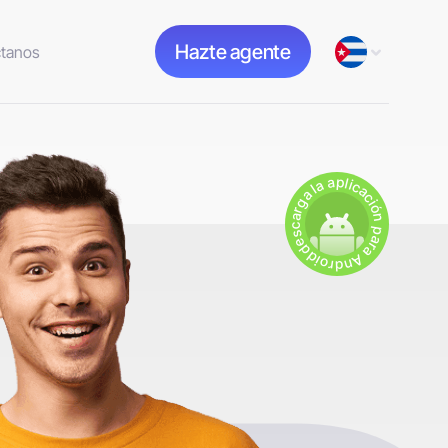
Hazte agente
tanos
descarga la aplicación para Android.