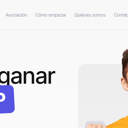
Asociación
Cómo empezar
Quiénes somos
Contác
ganar
P