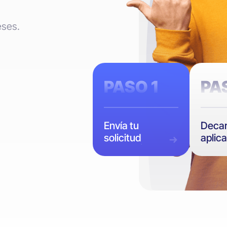
eses.
PASO 1
PA
Envía tu
Decar
solicitud
aplic