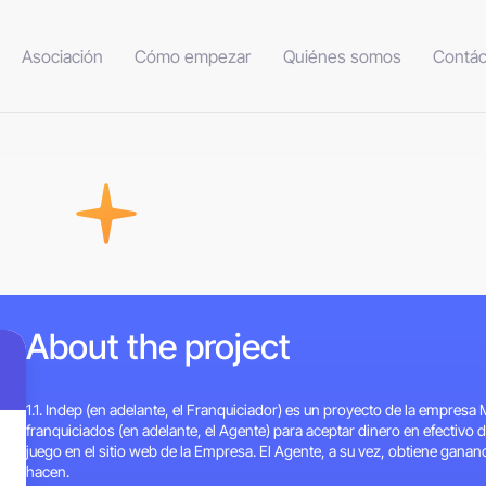
Asociación
Cómo empezar
Quiénes somos
Contác
About the project
1.1. Indep (en adelante, el Franquiciador) es un proyecto de la empresa
franquiciados (en adelante, el Agente) para aceptar dinero en efectivo 
juego en el sitio web de la Empresa. El Agente, a su vez, obtiene gana
hacen.