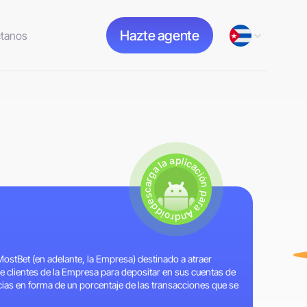
Hazte agente
tanos
descarga la aplicación para Android.
 MostBet (en adelante, la Empresa) destinado a atraer
de clientes de la Empresa para depositar en sus cuentas de
ncias en forma de un porcentaje de las transacciones que se