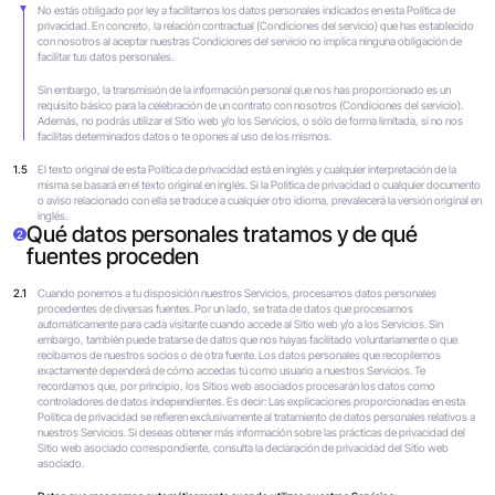
No estás obligado por ley a facilitarnos los datos personales indicados en esta Política de
privacidad. En concreto, la relación contractual (Condiciones del servicio) que has establecido
con nosotros al aceptar nuestras Condiciones del servicio no implica ninguna obligación de
facilitar tus datos personales.
Sin embargo, la transmisión de la información personal que nos has proporcionado es un
requisito básico para la celebración de un contrato con nosotros (Condiciones del servicio).
Además, no podrás utilizar el Sitio web y/o los Servicios, o sólo de forma limitada, si no nos
facilitas determinados datos o te opones al uso de los mismos.
1.5
El texto original de esta Política de privacidad está en inglés y cualquier interpretación de la
misma se basará en el texto original en inglés. Si la Política de privacidad o cualquier documento
o aviso relacionado con ella se traduce a cualquier otro idioma, prevalecerá la versión original en
inglés.
Qué datos personales tratamos y de qué
2
fuentes proceden
2.1
Cuando ponemos a tu disposición nuestros Servicios, procesamos datos personales
procedentes de diversas fuentes. Por un lado, se trata de datos que procesamos
automáticamente para cada visitante cuando accede al Sitio web y/o a los Servicios. Sin
embargo, también puede tratarse de datos que nos hayas facilitado voluntariamente o que
recibamos de nuestros socios o de otra fuente. Los datos personales que recopilemos
exactamente dependerá de cómo accedas tú como usuario a nuestros Servicios. Te
recordamos que, por principio, los Sitios web asociados procesarán los datos como
controladores de datos independientes. Es decir: Las explicaciones proporcionadas en esta
Política de privacidad se refieren exclusivamente al tratamiento de datos personales relativos a
nuestros Servicios. Si deseas obtener más información sobre las prácticas de privacidad del
Sitio web asociado correspondiente, consulta la declaración de privacidad del Sitio web
asociado.