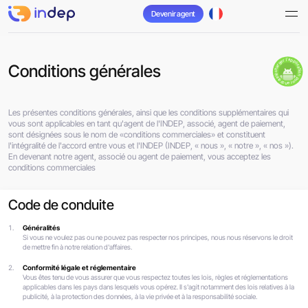
Devenir agent
télécharger l'application pour android
Conditions générales
Les présentes conditions générales, ainsi que les conditions supplémentaires qui
vous sont applicables en tant qu'agent de l'INDEP, associé, agent de paiement,
sont désignées sous le nom de «conditions commerciales» et constituent
l'intégralité de l'accord entre vous et l'INDEP (INDEP, « nous », « notre », « nos »).
En devenant notre agent, associé ou agent de paiement, vous acceptez les
conditions commerciales
Code de conduite
Généralités
Si vous ne voulez pas ou ne pouvez pas respecter nos principes, nous nous réservons le droit
de mettre fin à notre relation d'affaires.
Conformité légale et réglementaire
Vous êtes tenu de vous assurer que vous respectez toutes les lois, règles et réglementations
applicables dans les pays dans lesquels vous opérez. Il s'agit notamment des lois relatives à la
publicité, à la protection des données, à la vie privée et à la responsabilité sociale.