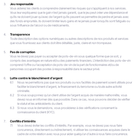
Jeu responsable
Vous aiderez les clients à comprendre clairement les risques qui s'appliquent à nos services.
Vous leur expliquerez que le gain n'est jamais garanti, que le jeu peut créer une dépendance et
qu'ils ne doivent jouer qu'avec de l'argent qu'ils peuvent se permettre de perdre et jamais avec
des fonds empruntés. Ils doivent limiter leurs gains et ne jamais jouer lorsqu'ils sont fatigués ou
sous l'influence de l'alcool ou de médicaments.
Transparence
Toute description des options numériques ou autres descriptions de nos produits et services
que vous fournissez aux clients doit être détaillée, juste, claire et non trompeuse.
Pas de corruption
Vous ne devez pas payer ou accepter de pots-de-vin sous quelque forme que ce soit, y
compris des avantages en nature et/ou des paiements ﬁnanciers. L'interdiction des pots-de-vin
comprend l'offre ou l'acceptation de pots-de-vin de la part de fonctionnaires et/ou de
personnes occupant des postes à responsabilité dans le secteur privé.
Lutte contre le blanchiment d'argent
6.1
Nous ne permettons pas que nos produits ou nos facilités de paiement soient utilisés pour
faciliter le blanchiment d'argent, le financement du terrorisme ou toute autre activité
criminelle.
6.2
Si vous soupçonnez qu'un client utilise de l'argent acquis de manière malhonnête, vous
devez nous en informer dès que possible. Dans ce cas, nous pouvons décider de vérifier
le statut et les antécédents du client.
6.3
Si nous vous le demandons, vous procéderez à des vérifications concernant la
connaissance du client (KYC).
Conflits d'intérêts
7.1
Vous devez éviter les conflits d'intérêts. Par exemple, vous ne devez pas nous faire
concurrence, directement ou indirectement, ni utiliser les connaissances acquises dans le
cadre de votre relation avec nous pour aider quelqu'un d'autre à nous faire concurrence.