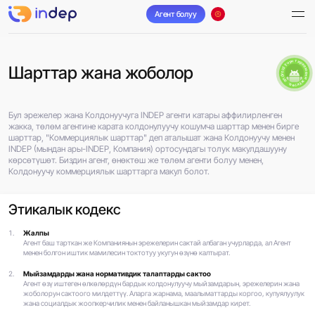
Агент болуу
android үчүн тиркемени жүктөө
Шарттар жана жоболор
Бул эрежелер жана Колдонуучуга INDEP агенти катары аффилирленген
жакка, төлөм агентине карата колдонулуучу кошумча шарттар менен бирге
шарттар, "Коммерциялык шарттар" деп аталышат жана Колдонуучу менен
INDEP (мындан ары-INDEP, Компания) ортосундагы толук макулдашууну
көрсөтүшөт. Биздин агент, өнөктөш же төлөм агенти болуу менен,
Колдонуучу коммерциялык шарттарга макул болот.
Этикалык кодекс
Жалпы
Агент баш тарткан же Компаниянын эрежелерин сактай албаган учурларда, ал Агент
менен болгон иштик мамилесин токтотуу укугун өзүнө калтырат.
Мыйзамдарды жана нормативдик талаптарды сактоо
Агент өзү иштеген өлкөлөрдүн бардык колдонулуучу мыйзамдарын, эрежелерин жана
жоболорун сактоого милдеттүү. Аларга жарнама, маалыматтарды коргоо, купуялуулук
жана социалдык жоопкерчилик менен байланышкан мыйзамдар кирет.