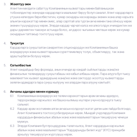
Жооптуу оюн
Агенттин милдети сабаттуу Компаниянын кызматтары менен байланышкан
тобокелдиктер жөнүндө кардарларга маалымат берүү болуп саналат. Агент кардарларга
утушка кепилдик берилбестигин, кумар оюндары көз каранды экенин жана алар карызга
алынган каражаттар менен эмес, алар сарптай ала турган акча менен гана ойношу керек
экенин түшүндүрүшү керек. Эгерде кардар чарчап калса же алкоголдук ичимдиктин же
дары-дармектин таасири астында болсо, ал дароо чыгымын чектеши керек же кумар
оюндарын таптакыр токтотушу керек.
Тунуктук
Кардарларга сунушталган санариптик опциондордун же Компаниянын башка
өнүмдөрүнүн жана кызматтарынын сүрөттөмөлөрү толук, объективдүү, так жана
адаштырбаган болушу керек.
Сатылбастык
Агент кандайдыр бир формада, анын ичинде ар кандай сыйлыктарды жана/же
финансылык төлөмдөрдү сунуштабашы же кабыл албашы керек. Пара алууга бул тыюу
мамлекеттик кызмат адамдарына жана/же жеке сектордо жооптуу кызматтарды
ээлеген адамдарга пара сунуш кылууну же алардан пара алууну камтыйт.
Акчаны адалдоо менен күрөшүү
6.1
Компаниянын өнүмдөрүн же төлөм каражаттарын арам акчаны адалдоо,
терроризмди каржылоо же башка кылмыш иштери үчүн колдонууга тыюу
салынат.
6.2
Кардар арам жол менен алган акчасын колдонуп жатат деген шек пайда болгондо,
Агент Компанияга токтоосуз билдириши керек. Мындай учурларда Компания
кардардын финансылык абалын жана жеке маалыматтарын текшерүүнү чечиши
мүмкүн.
6.3
Эгерде Компания бул процедураны талап кылса, Агент кардардын каржылык
абалын жана жеке маалыматтарын "Кардарыңды билип жүр" (KYC) принциби
аркылуу текшерүүсүн жүргүзүшү керек.