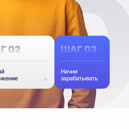
Г 02
ШАГ 03
ай
Начни
ожение
зарабатывать