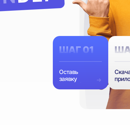
ШАГ 01
ША
Оставь
Скач
заявку
прил