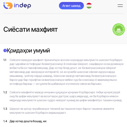
Агент шавед
барномаи Android-ро зеркашӣ кардан
Сиёсати махфият
Қоидаҳои умумӣ
1
1.1
Сиёсати мазкури махфият принсипҳои асосии коркарди маълумоти шахсии Корбарро
дар ҷараёни истифодаи Хизматрасониҳо ё сомонаи Ширкат, саҳифаҳои он ва доменҳои
вобаста ба он тавсиф мекунад. Дар хотир бояд дошт, ки Хизматрасониҳои Ширкат
метавонанд дар захираҳои интернетӣ, ки аз ҷониби шахсони сеюми идора карда
мешаванд, ҷойгир карда шаванд, Шахсони мазкур метавонанд Хизматрасониҳоро
барои дар бар гирифтан хизматрасониҳои вебии худ ба сомонаҳо ё замимаҳояшон
истифода баранд — аз ҷумла ба шабакаҳои иҷтимоии сеюм ва баръакс.
1.2
Сиёсати махфияти мазкур инчунин ҳуқуқҳои қонунии Корбаронро тибқи қонунгузорӣ
оид ба ҳифзи маълумот ва воситаҳои дастрас шарҳ медиҳад, ки ба Корбарон имкон
медиҳад маълумоти шахсии худро назорат кунанд ва ҳифзи махфиятро таъмин кунанд.
1.3
Ширкат як қатор чорабиниҳои техникӣ ва ташкилотиро барои таъмини амнияти
маълумоти шахсии Корбарон андешидааст.
1.4
Дар хотир дошта бошад, ки: