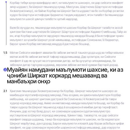
Корбар тибқи қонун вазифадор нест, ки маълумоти шахсиро, ки дар сиёсати махфият
зикр шудааст, ба Ширкат пешниҳод кунад. Махсусан, Шартнома (Шартҳои истифодаи
Хизматрасониҳо), ки байни Корбар ва Ширкат баста шудааст ва бо он Корбар розигии
худро ба Шартҳои истифодаи Ҳидматхо тасдиқ кардааст, ягон талабот ба пешниҳоди
маълумоти шахсӣ ҳамчун талаботи ҳатмӣ надорад.
Вале бо вуҷуди ин, пешниҳоди маълумоти шахсии Корбар ба Ширкат талаботи асосӣ
ҳангоми бастани шартнома бо Ширкат (Шартҳои истифодаи Хадамот) мебошад. Гайр аз
ин, агар Корбар маълумоти заруриро пешниҳод накарда бошад ё ба истифодаи чунин
маълумот аз ҷониби Ширкат розӣ намешавад, истифодаи Сомона ва / ё Хидматҳо,
барои чунин Корбар метавонад маҳдуд ё дастнорас бошанд.
1.5
Матни Сиёсати махфият аввалан бо забони англисӣ ташкил дода шуд ва тибқи маънои
матни аслӣ бо забони англисӣ тафсир карда мешавад. Дар ҳолатҳое, ки Сиёсати
махфият ё ҳар як ҳуҷҷат ва огоҳиномаи дигар, ки ба ҳуҷҷатҳо алоқаманданд, ба
забонҳои дигар тарҷума шудаанд, версияи забони англисӣ қувваи бартарӣ дорад.
Муайян намудани маълумоти шахсие, ки аз
2
ҷониби Ширкат коркард мешаванд ва
манбаъҳои онҳо
2.1
Ҳангоми пешниҳоди Хизматрасониҳо ба Корбар, Ширкат маълумоти шахсиро аз
манбаъҳои мухталиф коркард мекунад. Пеш аз ҳама, ин ҳамон маълумотҳои Корбар
мебошанд, ки ширкат ҳангоми дастрасӣ ба Сомона ва / ё Хизматрасонӣ ба таври
худкор коркард мекунад. Аммо ин метавонад намуди маълумоте бошад, ки Корбар ба
таври худкор ба Ширкат пешниход кард ё аз шарикон ё манбаи дигар гирифтааст.
Инчунин, дар хотир бояд дошт, ки сомонаҳои шарикон одатан маълумотро
мустақилона аз Ширкат коркард мекунанд. Ҳамин тавр, тавзеҳоте, ки дар сиёсати
махфият оварда шудаанд, танҳо ба коркарди маълумоти шахсии, ки ба хидматҳои
Ширкат марбутанд, дахл дорад. Барои маълумоти иловагӣ дар бораи асбобҳои ҳифзи
махфият, ки дар сомонаҳои муносиби шарикон истифода мешаванд, дар изҳороти