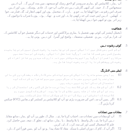
آپ ہمارے کلائینٹس کو ہماری سروسز کو لاحق رسک کو سمجھنے میں مدد کریں گے۔ آپ انہیں
سمجھائیں گے کہ جیتنے کی کبھی گارنٹی نہیں دی جاتی، آپ جوے کے عادی ہوسکتے ہیں، اور انہیں
صرف اس رقم سے جوا کھیلنا چاہیے جو وہ ہارنے کے متحمل ہوں اور کبھی ادھار لیے گئے فنڈز سے جوا
نہ کھیلیں۔ انہیں اپنی جیت کی حد رکھنی چاہئے اور جب وہ تھکے ہوئے ہوں یا شراب یا دوائیوں کے
زیر اثر ہوں تو کبھی جوا نہیں کھیلنا چاہئے۔
شفافیت
ڈیجیٹل آپشنز کی کوئی بھی تفصیل یا ہماری پراڈکٹس اور خدمات کی دیگر تفصیل جو آپ کلائنٹس کے
لیے فراہم کرتے ہیں وہ تفصیلی، منصفانہ، واضح اور گمراہ کن نہیں ہونی چاہیے۔
کوئی رشوت نہیں
آپ کو کسی بھی شکل میں ادائیگی نہیں کرنی چاہئیے یا رشوت قبول نہیں کرنی چاہئیے،
بشمول کسی بھی قسم کا فائدہ اور/یا فنانشل ادائیگی۔ رشوت کی اس ممانعت میں
سرکاری افسران اور/یا پرائیویٹ سیکٹر میں ذمہ داری کے عہدوں پر فائز افراد کو
رشوت کی پیشکش کرنا یا ان سے رشوت لینا شامل ہے۔
اینٹی منی لانڈرنگ
6.1
ہم اپنی مصنوعات یا ادائیگی کی سہولیات کو منی لانڈرنگ، دہشت گردوں کی مالی
معاونت، یا کسی دوسری مجرمانہ سرگرمیوں میں سہولت فراہم کرنے کے لیے
استعمال کرنے کی اجازت نہیں دیتے ہیں۔
6.2
اگر آپ کو شک ہے کہ کوئی کلائنٹ بے ایمانی سے حاصل کی گئی رقم استعمال کر رہا
ہے، تو آپ کو جلد از جلد ہمیں مطلع کرنا چاہیے۔ اس طرح کے کیسز میں، ہم
کلائینٹ کے اسٹیٹس اور بیک گرائونڈ کو چیک کرنے کا عمل کرسکتے ہیں۔
6.3
اگر ہمیں آپ سے اس کی ضرورت پڑی تو، آپ کو کلائینٹس پر کسٹمر کو پہچانیں (KYC) چیکس
کرنا پڑیں گے۔
مفادات میں تضادات
7.1
آپ کو مفادات میں تضادات سے اجتناب کرنا چاہئیے۔ مثال کے طور پر، آپ کو ہمارے ساتھ مقابلہ
نہیں کرنا چاہئیے، بال واسطہ یا بلا واسطہ، یا ہمارے ساتھ اپنے تعلق کے نتیجے میں حاصل کردہ
علم کا استعمال کسی اور کی مدد کرنے کے لیے کریں۔
7.2
اگر آپ کے کام کے دوران اصلی یا ممکنہ مفاد کا تضاد پیدا ہو تو، آپ کو ہمیں فوراً اس کے بارے